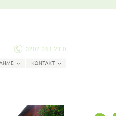
"
0202 261 21 0
AHME
KONTAKT